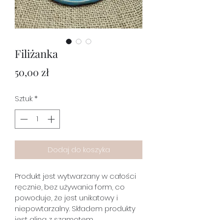
Filiżanka
Cena
50,00 zł
Sztuk
*
Dodaj do koszyka
Produkt jest wytwarzany w całości 
ręcznie, bez używania form, co 
powoduje, że jest unikatowy i 
niepowtarzalny. Składem produkty 
jest glina z szamotem 