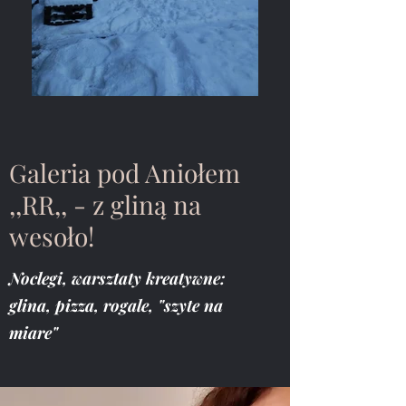
Galeria pod Aniołem
,,RR,, - z gliną na
wesoło!
Noclegi, warsztaty kreatywne:
glina, pizza, rogale, "szyte na
miare"