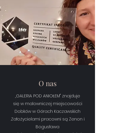
O nas
,,GALERIA POD ANIOŁEM" znajduje
się w malowniczej miejscowości
Dobków w Górach Kaczawskich
.Założycielami pracowni są Zenon i
Bogusława