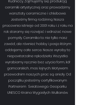
Rudniccy. Zajmujemy się produkcją
ceramiki artystycznej oraz prowadzimy
warsztaty ceramiczne i chlebowe.
Jesteśmy firmą rodzinną. Nasza
pracownia istnieje od 2001 roku i z roku na
rok staramy się rozwijać i wdrażać nowe
pomysły. Ceramika to nie tylko nasz
zawód, ale również hobby i pasja którym
oddajemy całe serce. Nasze wyroby to
niepowtarzalne rękodzieła. Wszystko
wyrabiamy ręcznie bez użycia form, kół
garncarskich, mas lejnych. Motywem
przewodnim naszych prac są anioły. Od
początku jesteśmy certyfikowanym
Partnerem Światowego Geoparku
UNESCO Kraina Wygasłych Wulkanów.