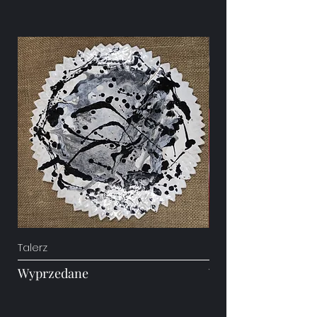
Talerz
Maselniczka
Wyprzedane
Wyprzedane